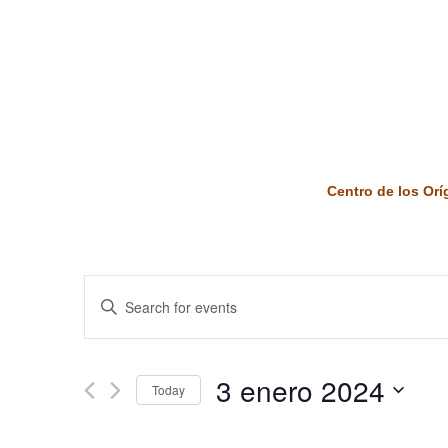
Centro de los Or
Events
Enter
Keyword.
Search
Search
and
for
3 enero 2024
Today
Events
Views
by
Select
Keyword.
date.