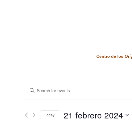
Centro de los Or
Events
Enter
Keyword.
Search
Search
and
for
21 febrero 2024
Today
Events
Views
by
Select
Keyword.
date.