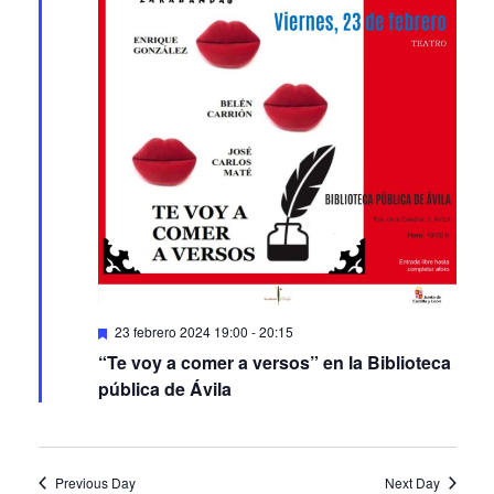
Featured
23 febrero 2024 19:00
-
20:15
“Te voy a comer a versos” en la Biblioteca
pública de Ávila
Previous Day
Next Day