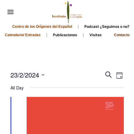
Podcast ¿Seguimos o no?
Centro de los Orígenes del Español
Publicaciones
Visitas
Calendario/ Entradas
Contacto
Events
Even
23/2/2024
Search
Day
Search
View
Select
All Day
and
date.
Navi
Views
Navigati