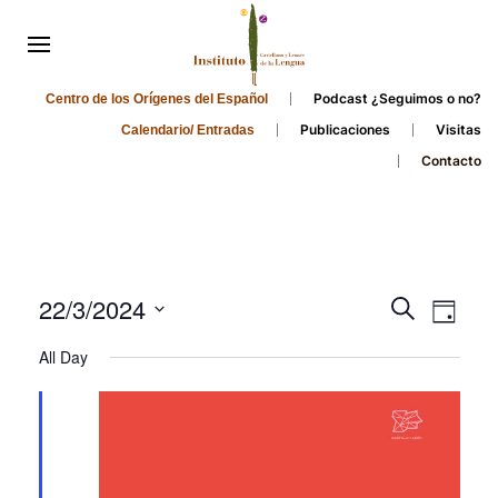
Podcast ¿Seguimos o no?
Centro de los Orígenes del Español
Publicaciones
Visitas
Calendario/ Entradas
Contacto
Events
Even
22/3/2024
Search
Day
Search
View
Select
All Day
and
date.
Navi
Views
Navigati