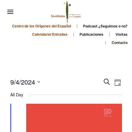
Podcast ¿Seguimos o no?
Centro de los Orígenes del Español
Publicaciones
Visitas
Calendario/ Entradas
Contacto
Events
Even
9/4/2024
Search
Day
Search
View
Select
All Day
and
date.
Navi
Views
Navigati