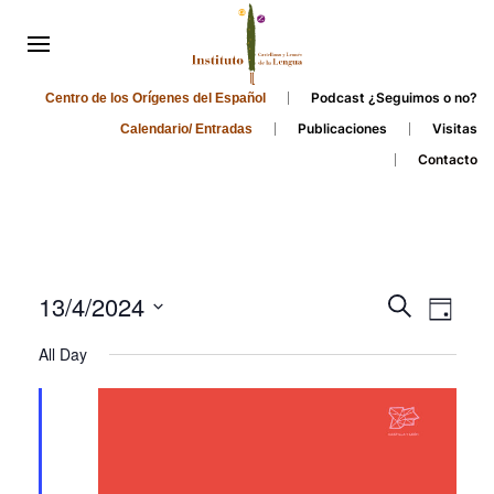
Podcast ¿Seguimos o no?
Centro de los Orígenes del Español
Publicaciones
Visitas
Calendario/ Entradas
Contacto
Events
Even
13/4/2024
Search
Day
Search
View
Select
All Day
and
date.
Navi
Views
Navigati