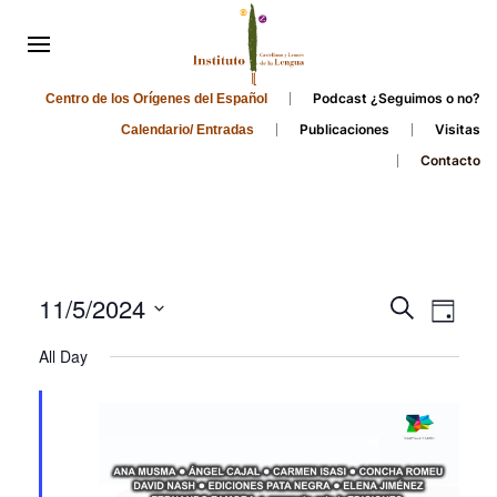
Podcast ¿Seguimos o no?
Centro de los Orígenes del Español
Publicaciones
Visitas
Calendario/ Entradas
Contacto
Events
Even
11/5/2024
Search
Day
Search
View
Select
All Day
and
date.
Navi
Views
Navigati