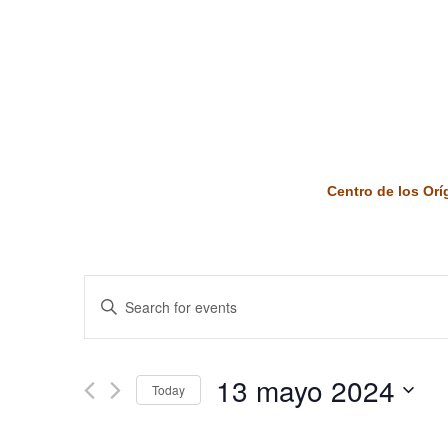
Centro de los Or
Events
Enter
Keyword.
Search
Search
and
for
13 mayo 2024
Today
Events
Views
by
Select
Keyword.
date.