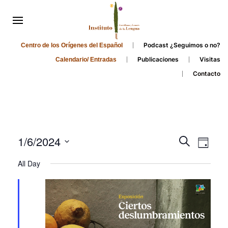
Podcast ¿Seguimos o no?
Centro de los Orígenes del Español
Publicaciones
Visitas
Calendario/ Entradas
Contacto
Events
Even
1/6/2024
Search
Day
Search
View
Select
All Day
and
date.
Navi
Views
Navigati