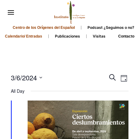
Podcast ¿Seguimos o no?
Centro de los Orígenes del Español
Publicaciones
Visitas
Calendario/ Entradas
Contacto
Events
Even
3/6/2024
Search
Day
Search
View
Select
All Day
and
date.
Navi
Views
Navigati