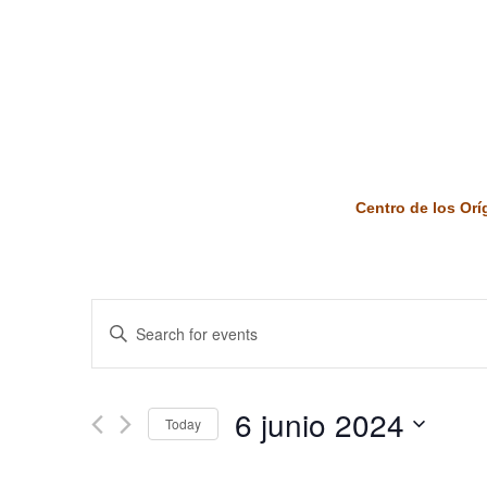
Centro de los Or
Events
Enter
Keyword.
Search
Search
and
for
6 junio 2024
Today
Events
Views
by
Select
Keyword.
date.