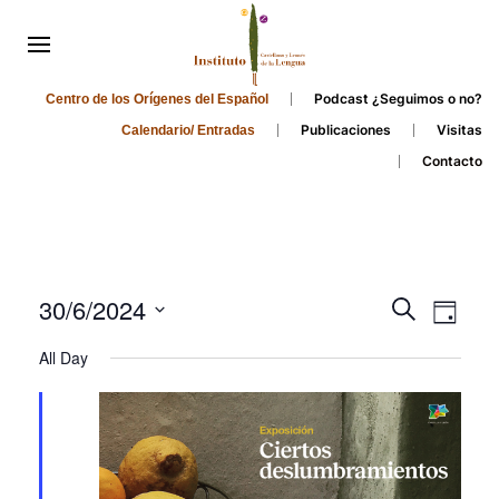
Podcast ¿Seguimos o no?
Centro de los Orígenes del Español
Publicaciones
Visitas
Calendario/ Entradas
Contacto
Events
Even
30/6/2024
Search
Day
Search
View
Select
All Day
and
date.
Navi
Views
Navigati