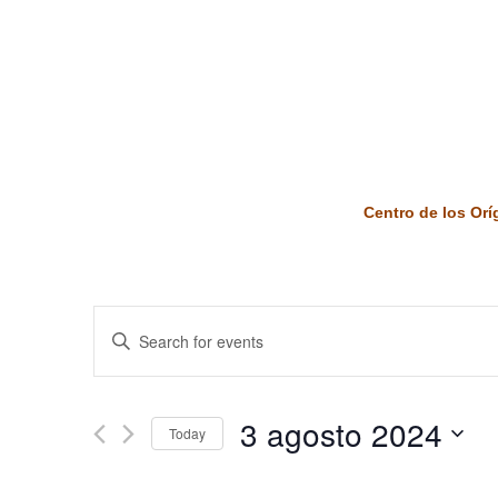
Centro de los Or
Events
Enter
Keyword.
Search
Search
and
for
3 agosto 2024
Today
Events
Views
by
Select
Keyword.
date.