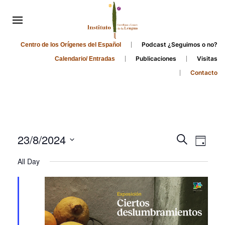
Podcast ¿Seguimos o no?
Centro de los Orígenes del Español
Publicaciones
Visitas
Calendario/ Entradas
Contacto
Events
Even
23/8/2024
Search
Day
Search
View
Select
All Day
and
date.
Navi
Views
Navigati