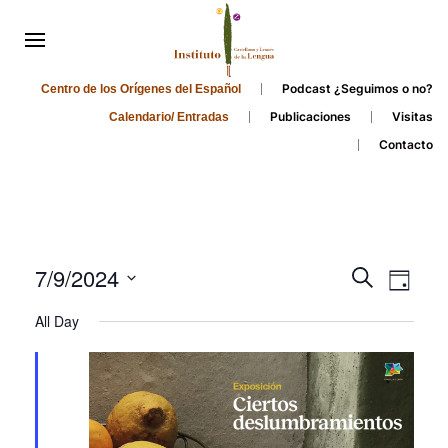
Podcast ¿Seguimos o no?
Centro de los Orígenes del Español
Publicaciones
Visitas
Calendario/ Entradas
Contacto
Events
Even
7/9/2024
Search
Day
Search
View
Select
All Day
and
date.
Navi
Views
Navigati