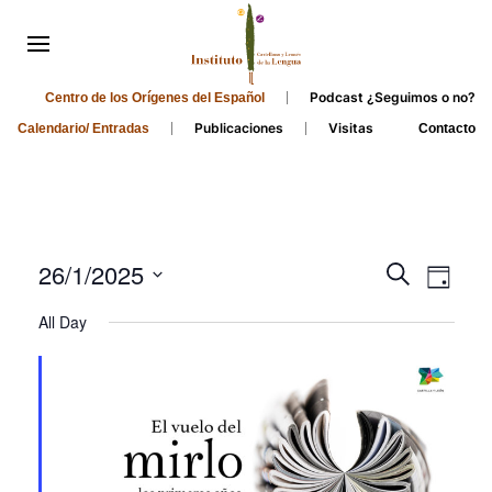
Podcast ¿Seguimos o no?
Centro de los Orígenes del Español
Publicaciones
Visitas
Calendario/ Entradas
Contacto
Events
Even
26/1/2025
Search
Day
Search
View
Select
All Day
and
date.
Navi
Views
Navigati