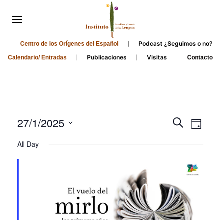
Podcast ¿Seguimos o no?
Centro de los Orígenes del Español
Publicaciones
Visitas
Calendario/ Entradas
Contacto
Events
Even
27/1/2025
Search
Day
Search
View
Select
All Day
and
date.
Navi
Views
Navigati