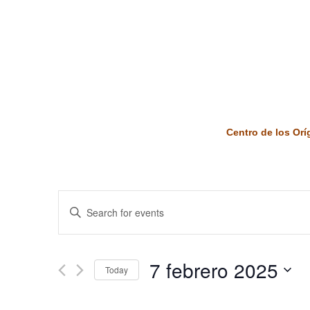
Centro de los Or
Events
Enter
Keyword.
Search
Search
and
for
7 febrero 2025
Today
Events
Views
by
Select
Keyword.
date.