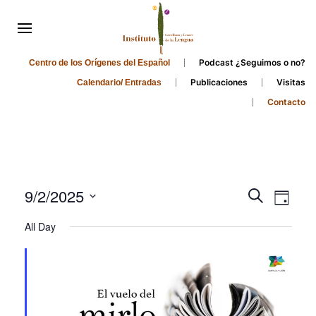
Podcast ¿Seguimos o no?
Centro de los Orígenes del Español
Publicaciones
Visitas
Calendario/ Entradas
Contacto
Events
Even
9/2/2025
Search
Day
Search
View
Select
All Day
and
date.
Navi
Views
Navigati