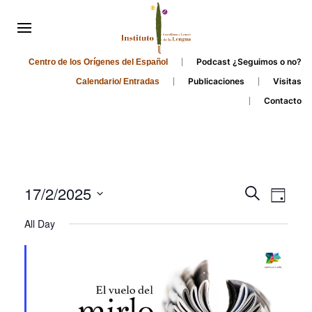
Podcast ¿Seguimos o no?
Centro de los Orígenes del Español
Publicaciones
Visitas
Calendario/ Entradas
Contacto
Events
Even
17/2/2025
Search
Day
Search
View
Select
All Day
and
date.
Navi
Views
Navigati