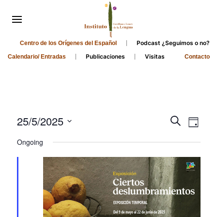
Podcast ¿Seguimos o no?
Centro de los Orígenes del Español
Publicaciones
Visitas
Calendario/ Entradas
Contacto
Events
Even
25/5/2025
Search
Day
Search
View
Select
Ongoing
and
date.
Navi
Views
Navigati