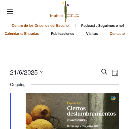
Podcast ¿Seguimos o no?
Centro de los Orígenes del Español
Publicaciones
Visitas
Calendario/ Entradas
Contacto
Events
Even
21/6/2025
Search
Day
Search
View
Select
Ongoing
and
date.
Navi
Views
Navigati