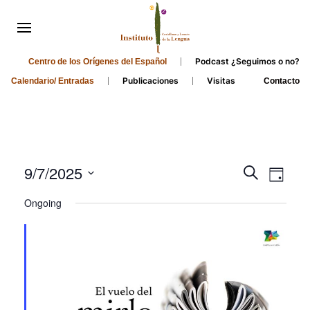
Podcast ¿Seguimos o no?
Centro de los Orígenes del Español
Publicaciones
Visitas
Calendario/ Entradas
Contacto
Events
Even
9/7/2025
Search
Day
Search
View
Select
Ongoing
and
date.
Navi
Views
Navigati