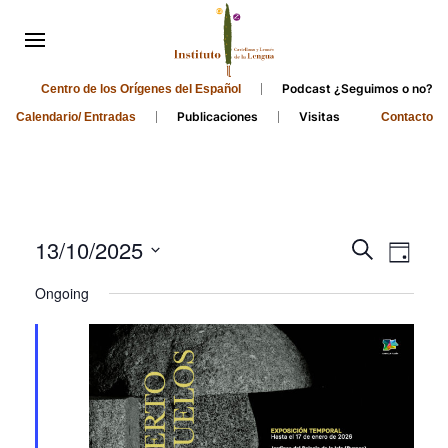
Podcast ¿Seguimos o no?
Centro de los Orígenes del Español
Publicaciones
Visitas
Calendario/ Entradas
Contacto
Events
Even
13/10/2025
Search
Day
Search
View
Select
Ongoing
and
date.
Navi
Views
Navigati