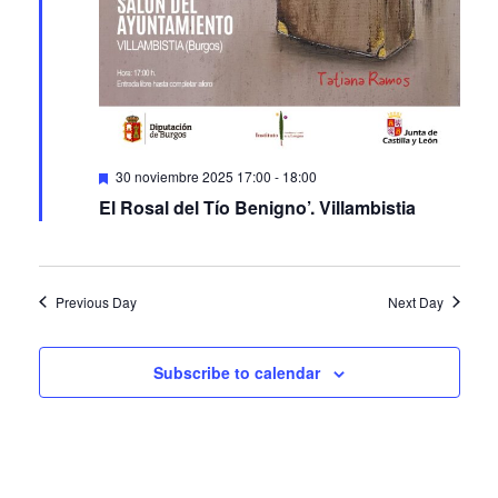
Featured
30 noviembre 2025 17:00
-
18:00
El Rosal del Tío Benigno’. Villambistia
Previous Day
Next Day
Subscribe to calendar