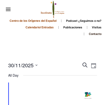
Podcast ¿Seguimos o no?
Centro de los Orígenes del Español
Publicaciones
Visitas
Calendario/ Entradas
Contacto
Events
Even
30/11/2025
Search
Day
Search
View
Select
All Day
and
date.
Navi
Views
Navigati