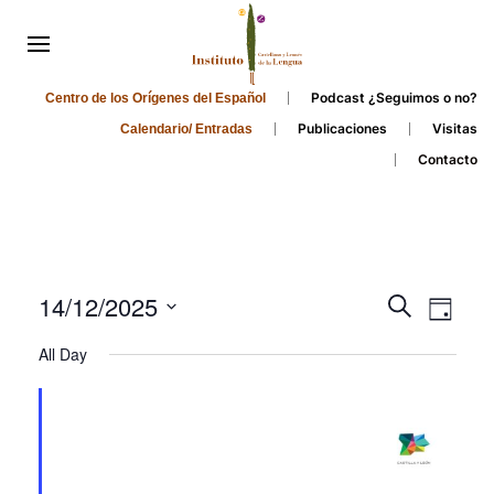
Podcast ¿Seguimos o no?
Centro de los Orígenes del Español
Publicaciones
Visitas
Calendario/ Entradas
Contacto
Events
Even
14/12/2025
Search
Day
Search
View
Select
All Day
and
date.
Navi
Views
Navigati