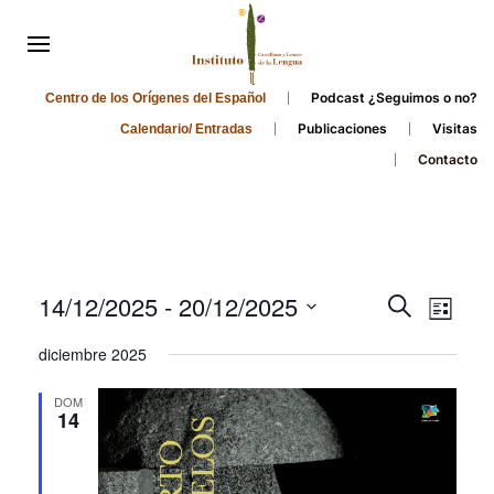
Podcast ¿Seguimos o no?
Centro de los Orígenes del Español
Publicaciones
Visitas
Calendario/ Entradas
Contacto
Events
Even
14/12/2025
 - 
20/12/2025
Search
List
Search
View
Select
diciembre 2025
and
date.
Navi
Views
DOM
14
Navigati