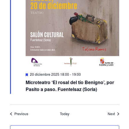
Featured
20 diciembre 2025 18:00
-
19:00
Microteatro ‘El rosal del tío Benigno’, por
Pasito a paso. Fuentelsaz (Soria)
Events
Events
Previous
Today
Next