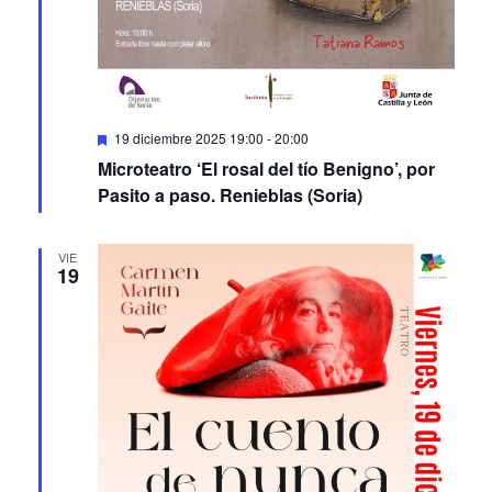
Featured
19 diciembre 2025 19:00
-
20:00
Microteatro ‘El rosal del tío Benigno’, por
Pasito a paso. Renieblas (Soria)
VIE
19