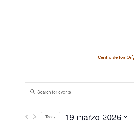
Centro de los Or
Events
Enter
Keyword.
Search
Search
and
for
19 marzo 2026
Today
Events
Views
by
Select
Keyword.
date.