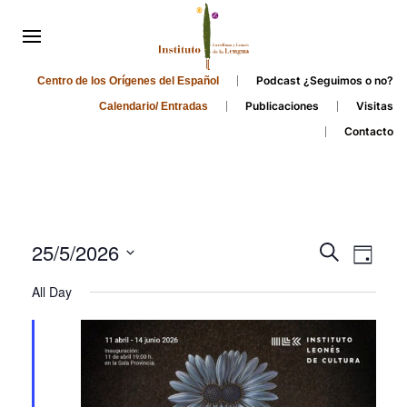
Podcast ¿Seguimos o no?
Centro de los Orígenes del Español
Publicaciones
Visitas
Calendario/ Entradas
Contacto
Events
Even
25/5/2026
Search
Day
Search
View
Select
All Day
and
date.
Navi
Views
Navigati