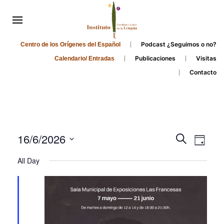
Podcast ¿Seguimos o no?
Centro de los Orígenes del Español
Publicaciones
Visitas
Calendario/ Entradas
Contacto
Events
Even
16/6/2026
Search
Day
Search
View
Select
All Day
and
date.
Navi
Views
Navigati