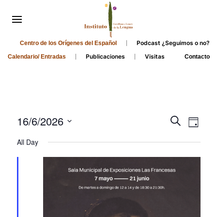
Podcast ¿Seguimos o no?
Centro de los Orígenes del Español
Publicaciones
Visitas
Calendario/ Entradas
Contacto
Events
Even
16/6/2026
Search
Day
Search
View
Select
All Day
and
date.
Navi
Views
Navigati