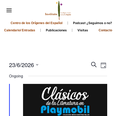
Podcast ¿Seguimos o no?
Centro de los Orígenes del Español
Publicaciones
Visitas
Calendario/ Entradas
Contacto
Events
Even
23/6/2026
Search
Day
Search
View
Select
Ongoing
and
date.
Navi
Views
Navigati