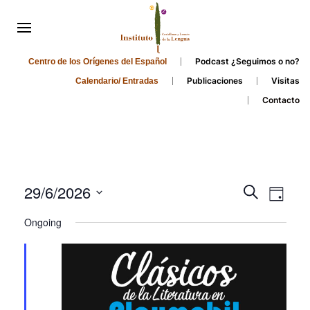
Podcast ¿Seguimos o no?
Centro de los Orígenes del Español
Publicaciones
Visitas
Calendario/ Entradas
Contacto
Events
Even
29/6/2026
Search
Day
Search
View
Select
Ongoing
and
date.
Navi
Views
Navigati