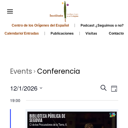
Podcast ¿Seguimos o no?
Centro de los Orígenes del Español
Publicaciones
Visitas
Calendario/ Entradas
Contacto
Events
Conferencia
Events
Even
12/1/2026
Search
Day
Search
View
Select
19:00
and
date.
Navi
Views
Navigati