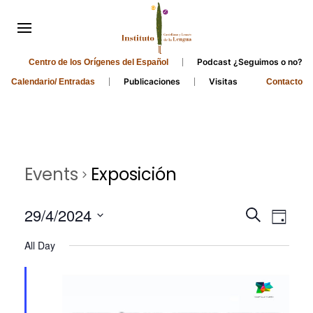
Podcast ¿Seguimos o no?
Centro de los Orígenes del Español
Publicaciones
Visitas
Calendario/ Entradas
Contacto
Events
Exposición
Events
Even
29/4/2024
Search
Day
Search
View
Select
All Day
and
date.
Navi
Views
Navigati