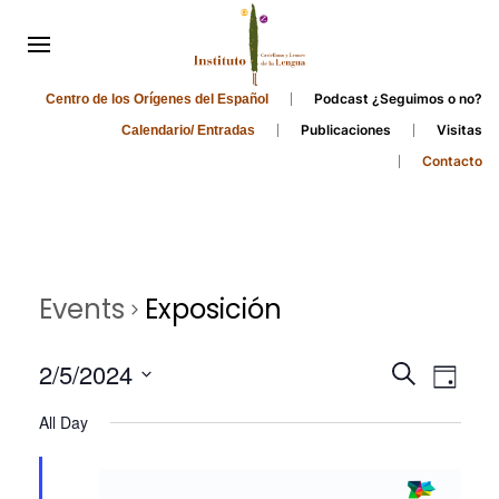
Podcast ¿Seguimos o no?
Centro de los Orígenes del Español
Publicaciones
Visitas
Calendario/ Entradas
Contacto
Events
Exposición
Events
Even
2/5/2024
Search
Day
Search
View
Select
All Day
and
date.
Navi
Views
Navigati