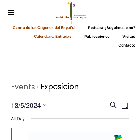
Podcast ¿Seguimos o no?
Centro de los Orígenes del Español
Publicaciones
Visitas
Calendario/ Entradas
Contacto
Events
Exposición
Events
Even
13/5/2024
Search
Day
Search
View
Select
All Day
and
date.
Navi
Views
Navigati