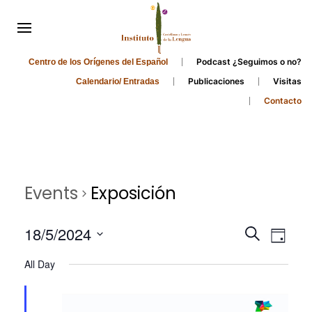
Podcast ¿Seguimos o no?
Centro de los Orígenes del Español
Publicaciones
Visitas
Calendario/ Entradas
Contacto
Events
Exposición
Events
Even
18/5/2024
Search
Day
Search
View
Select
All Day
and
date.
Navi
Views
Navigati