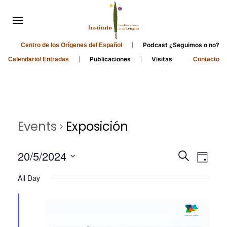
Podcast ¿Seguimos o no?
Centro de los Orígenes del Español
Publicaciones
Visitas
Calendario/ Entradas
Contacto
Events
Exposición
Events
Even
20/5/2024
Search
Day
Search
View
Select
All Day
and
date.
Navi
Views
Navigati