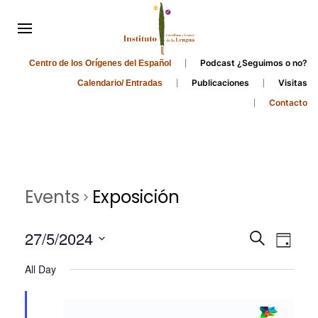
Podcast ¿Seguimos o no?
Centro de los Orígenes del Español
Publicaciones
Visitas
Calendario/ Entradas
Contacto
Events
Exposición
Events
Even
27/5/2024
Search
Day
Search
View
Select
All Day
and
date.
Navi
Views
Navigati