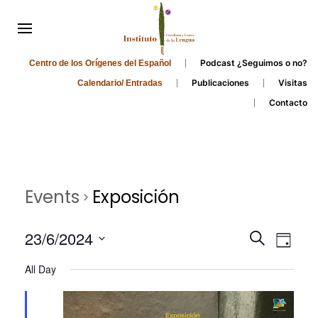
Podcast ¿Seguimos o no?
Centro de los Orígenes del Español
Publicaciones
Visitas
Calendario/ Entradas
Contacto
Events
Exposición
Events
Even
23/6/2024
Search
Day
Search
View
Select
All Day
and
date.
Navi
Views
Navigati