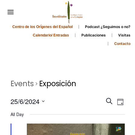
Podcast ¿Seguimos o no?
Centro de los Orígenes del Español
Publicaciones
Visitas
Calendario/ Entradas
Contacto
Events
Exposición
Events
Even
25/6/2024
Search
Day
Search
View
Select
All Day
and
date.
Navi
Views
Navigati