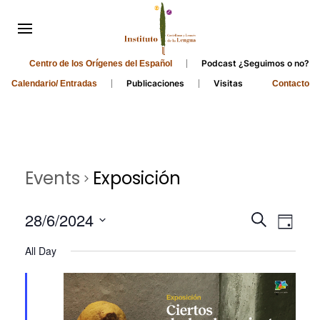
Podcast ¿Seguimos o no?
Centro de los Orígenes del Español
Publicaciones
Visitas
Calendario/ Entradas
Contacto
Events
Exposición
Events
Even
28/6/2024
Search
Day
Search
View
Select
All Day
and
date.
Navi
Views
Navigati