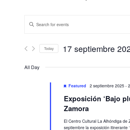
Events
Enter
Keyword.
Search
Search
and
for
17 septiembre 20
Today
Events
Views
by
Select
Keyword.
date.
Navigation
All Day
Featured
2 septiembre 2025
-
Exposición ‘Bajo pl
Zamora
El Centro Cultural La Alhóndiga de
septiembre la exposición itinerante 