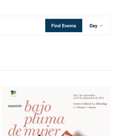
Event
Find Events
Day
Views
Navigation