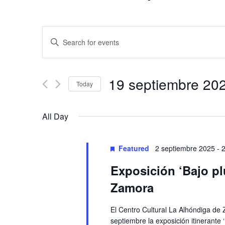
Events
Enter
Keyword.
Search
Search
and
for
19 septiembre 20
Today
Events
Views
by
Select
Keyword.
date.
Navigation
All Day
Featured
2 septiembre 2025
-
Exposición ‘Bajo pl
Zamora
El Centro Cultural La Alhóndiga de
septiembre la exposición itinerante 