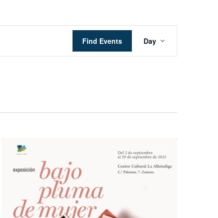
Event
Find Events
Day
Views
Navigation