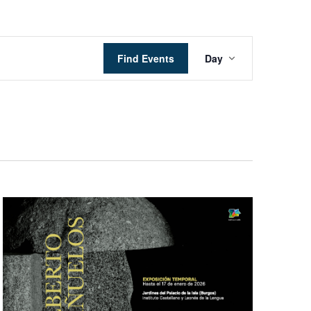
Event
Find Events
Day
Views
Navigation