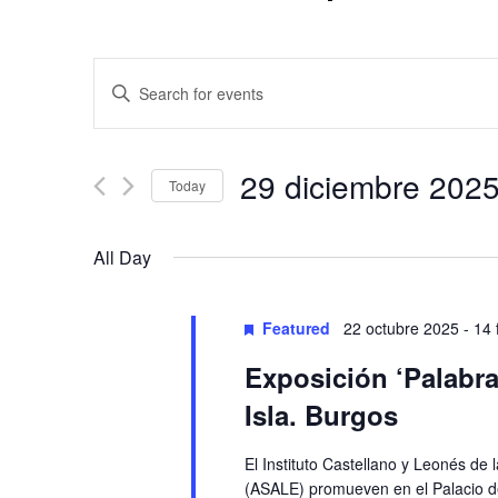
Events
Enter
Keyword.
Search
Search
and
for
29 diciembre 202
Today
Events
Views
by
Select
Keyword.
date.
Navigation
All Day
Featured
22 octubre 2025
-
14 
Exposición ‘Palabra
Isla. Burgos
El Instituto Castellano y Leonés d
(ASALE) promueven en el Palacio de