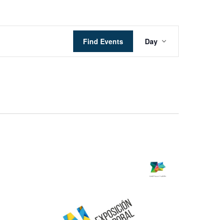
Event
Find Events
Day
Views
Navigation