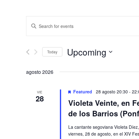
Events
Enter
Keyword.
Search
Search
and
for
Upcoming
Today
Events
Views
by
Select
Keyword.
date.
Navigation
agosto 2026
Featured
28 agosto 20:30
-
22:
VIE
28
Violeta Veinte, en F
de los Barrios (Pon
La cantante segoviana Violeta Díez, 
viernes, 28 de agosto, en el XIV Fes