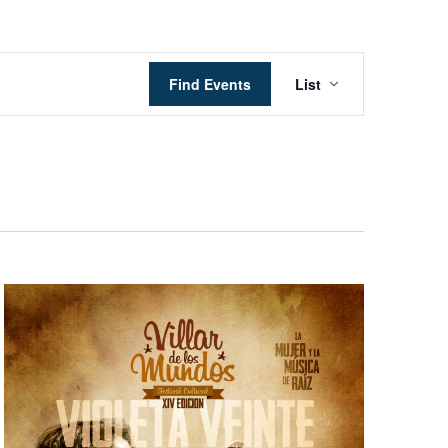
Event
Find Events
List
Views
Navigation