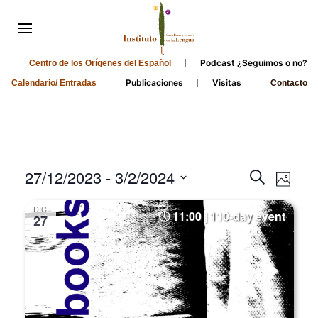
Podcast ¿Seguimos o no?
Centro de los Orígenes del Español
Publicaciones
Visitas
Calendario/ Entradas
Contacto
Events
Even
27/12/2023
 - 
3/2/2024
Search
Photo
Search
View
Select
DIC
and
date.
11:00 | 110-day event
Navi
27
Views
Navigati