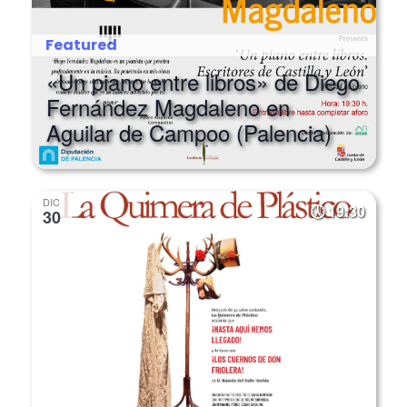
Featured
«Un piano entre libros» de Diego
Fernández Magdaleno en
Aguilar de Campoo (Palencia)
DIC
19:30
30