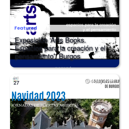
Featured
Exposición ‘Arts Books.
Espacios para la creación y el
pensamiento’. Burgos
DIC
4-day event
27