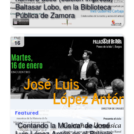
número doce (edición impresa) –
Baltasar Lobo, en la Biblioteca
Pública de Zamora
ENE
19:30
16
Featured
“Contando la Música” de José