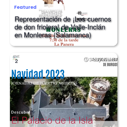
Featured
Representación de ¡Los cuernos
de don friolera! de Valle-Inclán
en Monleras (Salamanca)
ENE
3-day event
2