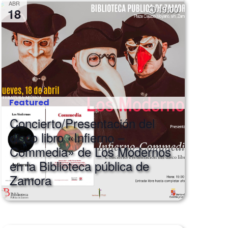
ABR
19:00
18
Featured
Concierto/Presentación del
disco libro «Infierno –
Commedia» de Los Modernos
en la Biblioteca pública de
Zamora