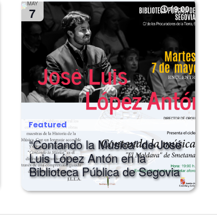
MAY
19:00
7
Featured
“Contando la Música” de José
Luis López Antón en la
Biblioteca Pública de Segovia