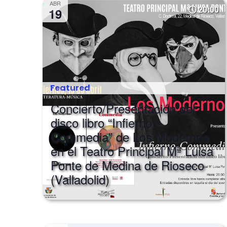
ABR
20:00
19
Featured
Concierto/Presentación del
disco libro “Infierno –
Commedia” de Los Modernos
en el Teatro Principal Mª Luisa
Ponte de Medina de Rioseco
(Valladolid)