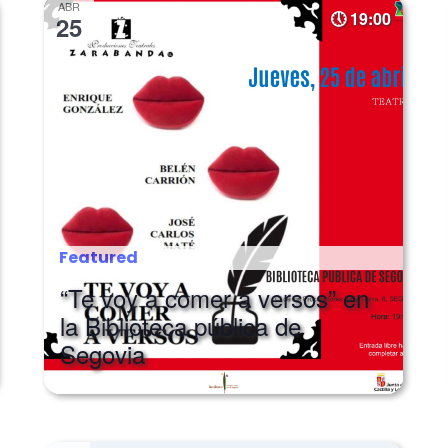
ABR
19:00
25
Featured
“Te voy a comer a versos” en
la Biblioteca pública de
Segovia