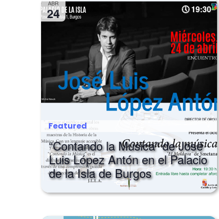
ABR
19:30
24
Featured
“Contando la Música” de José
Luis López Antón en el Palacio
de la Isla de Burgos