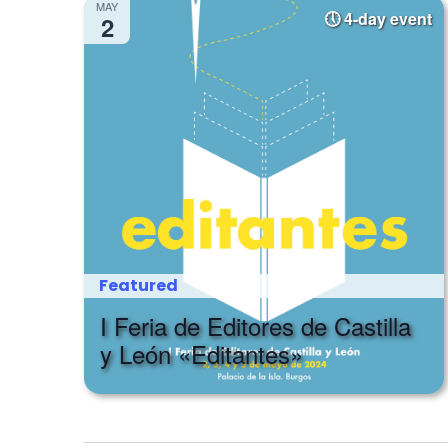
MAY
4-day event
2
Featured
I Feria de Editores de Castilla
y León «Editantes»