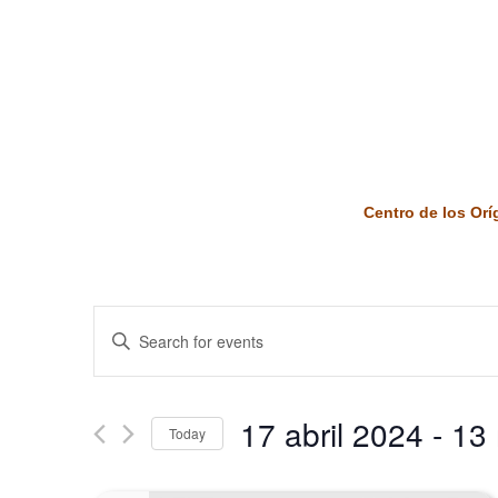
Centro de los Or
Events
Enter
Keyword.
Search
Search
and
for
17 abril 2024
 - 
13
Today
Events
Views
by
Select
Keyword.
date.